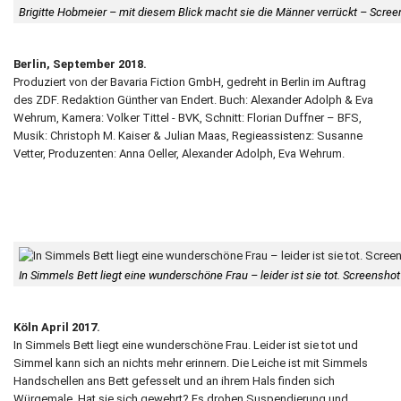
Brigitte Hobmeier – mit diesem Blick macht sie die Männer verrückt – Scre
Berlin, September 2018.
Produziert von der Bavaria Fiction GmbH, gedreht in Berlin im Auftrag
des ZDF. Redaktion Günther van Endert. Buch: Alexander Adolph & Eva
Wehrum, Kamera: Volker Tittel - BVK, Schnitt: Florian Duffner – BFS,
Musik: Christoph M. Kaiser & Julian Maas, Regieassistenz: Susanne
Vetter, Produzenten: Anna Oeller, Alexander Adolph, Eva Wehrum.
In Simmels Bett liegt eine wunderschöne Frau – leider ist sie tot. Screensh
Köln April 2017.
In Simmels Bett liegt eine wunderschöne Frau. Leider ist sie tot und
Simmel kann sich an nichts mehr erinnern. Die Leiche ist mit Simmels
Handschellen ans Bett gefesselt und an ihrem Hals finden sich
Würgemale. Hat sie sich gewehrt? Es drohen Suspendierung und