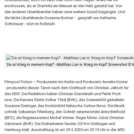
erschossen, als er Charlotte ein Messer an den Hals gesetzt hat. Von
den anderen Überlebenden haben zwei weitere Suizid begangen. Und
die letzte Überlebende Susanna Bortner – gespielt von Katharina
Schlotauer - sitzt im Rollstuhl.
'Da ist Krieg in meinem Kopf' - Matthias Lier in 'Krieg im Kopf' Screenshot ©
Filmpool Fiction – Produzentin Iris Kiefer und Producerin Annette Köster
- produzierte diesen Tatort nach dem Drehbuch von Christian Jeltsch für
den NDR. Die Redaktion hatten Christian Granderath und Patrik Poch
inne. Die Kamera führte Volker Tittel (BVK), das Szenenbild gestaltete
Susanne Dieringer, das Kostümbild Natascha Curtius-Noss. Die Musik
schrieb Sebastian Fillenberg, den Schnitt verantwortete Anke Berthold
(BFS), die Regieassistenz Michel Vrinten. Regie führte Jobst Christian
Oetzmann (BVR). Die Dreharbeiten fanden 2019 in Göttingen und
Hamburg statt. Ausstrahlung ist am 29.3.2020 um 20:15 Uhr in der ARD.