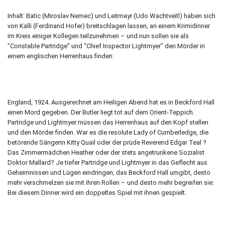
Inhalt: Batic (Miroslav Nemec) und Leitmayr (Udo Wachtveitl) haben sich
von Kalli (Ferdinand Hofer) breitschlagen lassen, an einem Krimidinner
im Kreis einiger Kollegen teilzunehmen – und nun sollen sie als
"Constable Partridge" und "Chief Inspector Lightmyer" den Mörder in
einem englischen Herrenhaus finden:
England, 1924. Ausgerechnet am Heiligen Abend hat es in Beckford Hall
einen Mord gegeben. Der Butler liegt tot auf dem Orient-Teppich.
Partridge und Lightmyer müssen das Herrenhaus auf den Kopf stellen
und den Mörder finden. War es die resolute Lady of Cumberledge, die
betörende Sängerin Kitty Quail oder der prüde Reverend Edgar Teal ?
Das Zimmermädchen Heather oder der stets angetrunkene Sozialist
Doktor Mallard? Je tiefer Partridge und Lightmyer in das Geflecht aus
Geheimnissen und Lügen eindringen, das Beckford Hall umgibt, desto
mehr verschmelzen sie mit ihren Rollen – und desto mehr begreifen sie:
Bei diesem Dinner wird ein doppeltes Spiel mit ihnen gespielt.